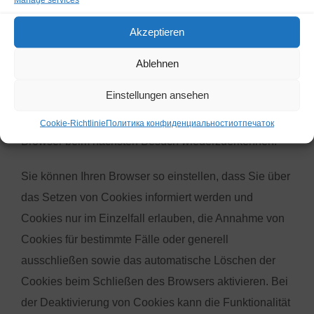
und die Ihr Browser speichert.
Akzeptieren
Die meisten der von uns verwendeten Cookies sind so
genannte „Session-Cookies“. Sie werden nach Ende
Ablehnen
Ihres Besuchs automatisch gelöscht. Andere Cookies
Einstellungen ansehen
bleiben auf Ihrem Endgerät gespeichert, bis Sie diese
löschen. Diese Cookies ermöglichen es uns, Ihren
Cookie-Richtlinie
Политика конфиденциальности
отпечаток
Browser beim nächsten Besuch wiederzuerkennen.
Sie können Ihren Browser so einstellen, dass Sie über
das Setzen von Cookies informiert werden und
Cookies nur im Einzelfall erlauben, die Annahme von
Cookies für bestimmte Fälle oder generell
ausschließen sowie das automatische Löschen der
Cookies beim Schließen des Browsers aktivieren. Bei
der Deaktivierung von Cookies kann die Funktionalität